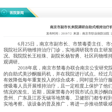
医院新闻
南京市副市长来院调研自助式维持治疗
发布时间：
来源：南京市职业病防治院 
2019/7/2
6
月
25
日，南京市副市长、市禁毒委主任、市
我院社区药物维持治疗门诊，实地调研我市自主研
况。我院院长王桂珠、副院长杨智勇、社区药物维
观调研。
2018
年底，南京市禁毒办联合南京公安研究
的自助式美沙酮服药机，并在我院进行试点。经过
有效降低每年重复投入的综合成本，同时提升治疗
便吸毒人员开展维持治疗，且一定程度上保护了他
情况的发生。近期，国家禁毒办对我市试点美沙酮
贵州、广东及江苏无锡等地禁毒、卫健部门都专程
实地考察。该设备的普及推广，将进一步推动禁吸